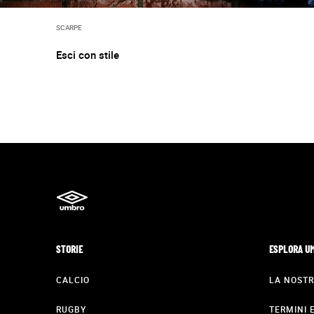
SCARPE
Esci con stile
STORIE
ESPLORA U
CALCIO
LA NOSTR
RUGBY
TERMINI 