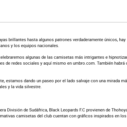
ayas brillantes hasta algunos patrones verdaderamente únicos, ha
canos y los equipos nacionales.
celebraremos algunas de las camisetas más intrigantes e hipnotiz
es de redes sociales y aquí mismo en umbro.com. También habrá 
te, estamos dando un paseo por el lado salvaje con una mirada má
es y la vida silvestre.
era División de Sudáfrica, Black Leopards F.C provienen de Thohoy
amativas camisetas del club cuentan con gráficos inspirados en los
.