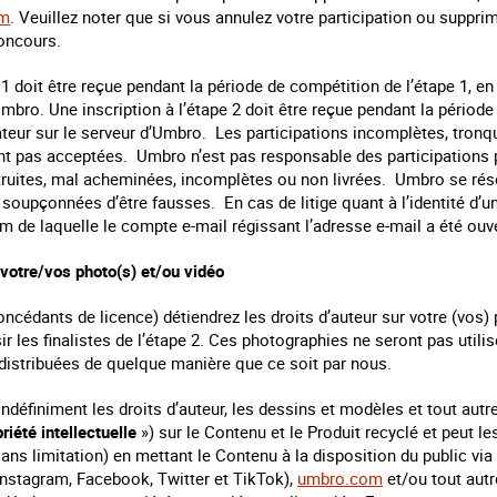
om
. Veuillez noter que si vous annulez votre participation ou suppr
oncours.
e 1 doit être reçue pendant la période de compétition de l’étape 1, e
Umbro. Une inscription à l’étape 2 doit être reçue pendant la période
ateur sur le serveur d’Umbro. Les participations incomplètes, tro
ont pas acceptées. Umbro n’est pas responsable des participations p
uites, mal acheminées, incomplètes ou non livrées. Umbro se réserv
 soupçonnées d’être fausses. En cas de litige quant à l’identité d’u
m de laquelle le compte e-mail régissant l’adresse e-mail a été ouve
votre/vos photo(s) et/ou vidéo
cédants de licence) détiendrez les droits d’auteur sur votre (vos) 
ir les finalistes de l’étape 2. Ces photographies ne seront pas utili
 distribuées de quelque manière que ce soit par nous.
définiment les droits d’auteur, les dessins et modèles et tout autre
riété intellectuelle
») sur le Contenu et le Produit recyclé et peut les
sans limitation) en mettant le Contenu à la disposition du public v
nstagram, Facebook, Twitter et TikTok),
umbro.com
et/ou tout aut