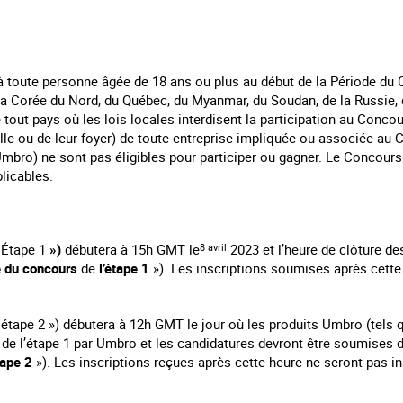
à toute personne âgée de 18 ans ou plus au début de la Période du 
e la Corée du Nord, du Québec, du Myanmar, du Soudan, de la Russie, 
 tout pays où les lois locales interdisent la participation au Conc
lle ou de leur foyer) de toute entreprise impliquée ou associée a
mbro) ne sont pas éligibles pour participer ou gagner. Le Concours 
licables.
« Étape 1
»)
débutera à 15h GMT le
8 avril
2023 et l’heure de clôture des
e du concours
de
l’étape 1
»). Les inscriptions soumises après cette
 étape 2 ») débutera à 12h GMT le jour où les produits Umbro (tels q
 de l’étape 1 par Umbro et les candidatures devront être soumises da
tape 2
»).
Les inscriptions reçues après cette heure ne seront pas ins