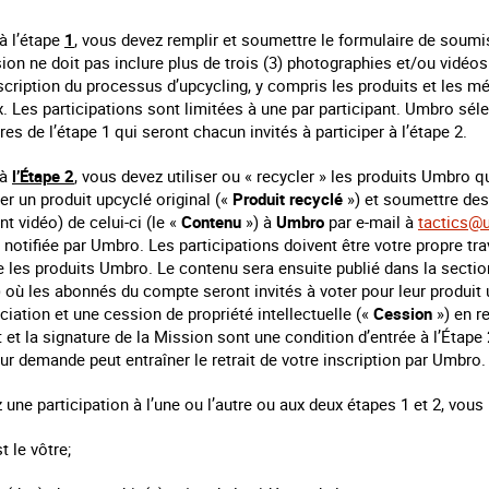
 à l’étape
1
, vous devez remplir et soumettre le formulaire de soumis
on ne doit pas inclure plus de trois (3) photographies et/ou vidéos 
scription du processus d’upcycling, y compris les produits et les m
x. Les participations sont limitées à une par participant. Umbro sél
res de l’étape 1 qui seront chacun invités à participer à l’étape 2.
 à
l’Étape 2
, vous devez utiliser ou « recycler » les produits Umbro 
er un produit upcyclé original («
Produit recyclé
») et soumettre des
nt vidéo) de celui-ci (le «
Contenu
») à
Umbro
par e-mail à
tactics@
notifiée par Umbro. Les participations doivent être votre propre tra
e les produits Umbro. Le contenu sera ensuite publié dans la secti
ù les abonnés du compte seront invités à voter pour leur produit u
ation et une cession de propriété intellectuelle («
Cession
») en r
et la signature de la Mission sont une condition d’entrée à l’Étape 2
r demande peut entraîner le retrait de votre inscription par Umbro.
une participation à l’une ou l’autre ou aux deux étapes 1 et 2, vous
t le vôtre;