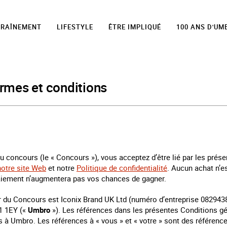
TRAÎNEMENT
LIFESTYLE
ÊTRE IMPLIQUÉ
100 ANS D'UM
ermes et conditions
au concours (le « Concours »), vous acceptez d’être lié par les prés
notre site Web
et notre
Politique de confidentialité
. Aucun achat n’e
aiement n’augmentera pas vos chances de gagner.
r du Concours est Iconix Brand UK Ltd (numéro d’entreprise 0829438
1 1EY («
Umbro
»). Les références dans les présentes Conditions gén
s à Umbro. Les références à « vous » et « votre » sont des référence