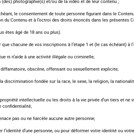
a (des) photographie(s) et/ou de la vidéo et de leur contenu ;
échéant, le consentement de toute personne figurant dans le Conte
on du Contenu et à l’octroi des droits énoncés dans les présentes C
us êtes âgé de 18 ans ou plus).
que chacune de vos inscriptions à l’étape 1 et (le cas échéant) à l’
tue ni n’aide à une activité illégale ou criminelle;
 diffamatoire, obscène, offensant ou sexuellement explicite;
a discrimination fondée sur la race, le sexe, la religion, la nationalit
 propriété intellectuelle ou les droits à la vie privée d’un tiers et ne
 confidentialité;
 menace pas ou ne harcèle aucune autre personne;
per l’identité d’une personne, ou pour déformer votre identité ou votre