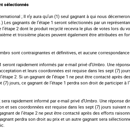
t sélectionnés
nternational ; Il n’y aura qu’un (1) seul gagnant à qui nous décernerons
.) Les gagnants de l’étape 1 seront sélectionnés par un représenta
de l’étape 2 dont le produit recyclé recevra le plus de votes lors du v
xième et troisième places peuvent également être attribuées en fon
’Umbro sont contraignantes et définitives, et aucune correspondanc
e 1 seront rapidement informés par e-mail privé d’Umbro. Une répons
 acceptation et leurs coordonnées est requise dans les sept (7) jou
 l’étape 2. Si un gagnant de l’étape 1 ne peut être contacté après de
 (7) jours, ce gagnant de l’étape 1 perdra son droit de participer à l
 2 sera rapidement informé par e-mail privé d’Umbro. Une réponse di
on et ses coordonnées est requise dans les sept (7) jours suivant
e gagnant de l’étape 2 ne peut être contacté après des efforts raison
 gagnant perdra son droit au prix et un autre gagnant sera sélection
ic.