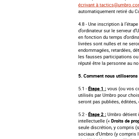
écrivant à
tactics@umbro.c
automatiquement retiré du C
4.8 - Une inscription à l’étap
d’ordinateur sur le serveur d’
en fonction du temps d’ordin
livrées sont nulles et ne ser
endommagées, retardées, détr
les fausses participations ou
réputé être la personne au no
5. Comment nous utiliserons 
5.1 -
Étape 1 :
vous (ou vos con
utilisés par Umbro pour chois
seront pas publiées, éditées,
5.2 -
Étape 2 :
Umbro détient in
intellectuelle («
Droits de prop
seule discrétion, y compris (
sociaux d’Umbro (y compris I