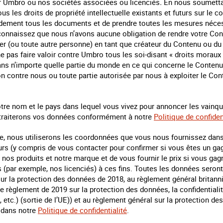
ar Umbro ou nos sociétés associées ou licenciés
.
En nous soumettan
 les droits de propriété intellectuelle existants et futurs sur le co
dement tous les documents et de prendre toutes les mesures nécess
connaissez que nous n’avons aucune obligation de rendre votre Con
er (ou toute autre personne) en tant que créateur du Contenu ou du
 pas faire valoir contre Umbro tous les soi-disant « droits moraux 
dans n’importe quelle partie du monde en ce qui concerne le Contenu
n contre nous ou toute partie autorisée par nous à exploiter le Con
tre nom et le pays dans lequel vous vivez pour annoncer les vainque
s traiterons vos données conformément à notre
Politique de confiden
ède, nous utiliserons les coordonnées que vous nous fournissez dan
urs (y compris de vous contacter pour confirmer si vous êtes un gag
 nos produits et notre marque et de vous fournir le prix si vous g
rs (par exemple, nos licenciés) à ces fins. Toutes les données seront
ur la protection des données de 2018, au règlement général britanni
le règlement de 2019 sur la protection des données, la confidential
tc.) (sortie de l’UE)) et au règlement général sur la protection d
 dans notre
Politique de confidentialité
.