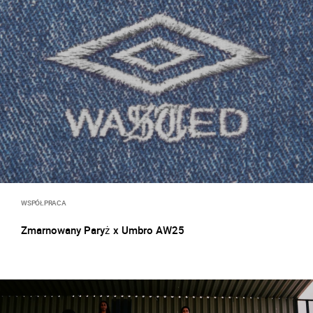
WSPÓŁPRACA
Zmarnowany Paryż x Umbro AW25