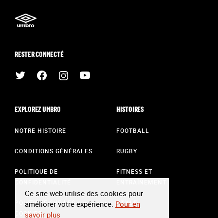
RESTER CONNECTÉ
EXPLOREZ UMBRO
HISTOIRES
NOTRE HISTOIRE
FOOTBALL
CONDITIONS GÉNÉRALES
RUGBY
POLITIQUE DE
FITNESS ET
CONFIDENTIALITÉ
ENTRAÎNEMENT
Ce site web utilise des cookies pour
POLITIQUE SUR LES
STYLE
améliorer votre expérience.
Pour en
COOKIES
savoir plus