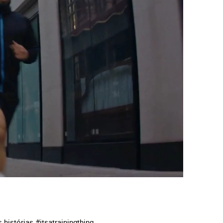
histórias #itsatrainingthing