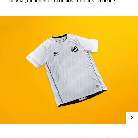
de Vila"; localmente conocidos como los ¨Thunders¨